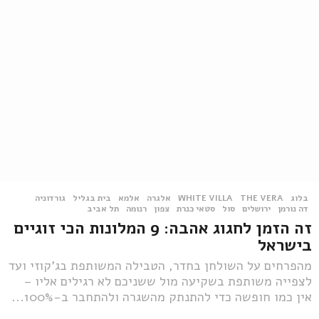
בלוג
THE VERA
,
WHITE VILLA
,
אלגרה
,
אלמא
,
בית בגליל
,
גורדוניה
,
דה נורמן
,
ירושלים
,
סול
,
סטאי כנרת
,
צפון
,
רנומה
,
תל אביב
זה הזמן לחגוג אהבה: 9 המלונות הכי זוגיים
בישראל
מהפרחים על השולחן בחדר, הטבילה המשותפת בג'קוזי ועד
לצפייה משותפת בשקיעה מול ששניכם לא רגילים אליו –
אין כמו חופשה כדי להתנתק מהשגרה ולהתחבר ב-100%...