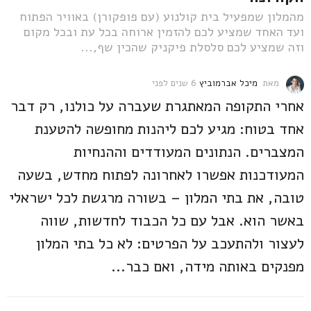
מהמלון שמפעיל בית קולנוע (עם פופקורן) באוויר הפתוח
ועד האחד שמציע לכם להזמין ארוחה בכל עת ובכל מקום
וזה שמציע לכם סלסלת פיקניק שהכין שף,...
מאת
מיכל אברמוביץ
6 שנים לפני
6
ש
אחרי התקופה המאתגרת שעברה על כולנו, רק דבר
נ
י
אחד בטוח: מגיע לכם ליהנות מחופשה להטענת
ם
המצברים. הנתונים המעודדים וההנחיות
ל
פ
המעודכנות אפשרו לאחרונה לפתוח מחדש, בשעה
נ
י
טובה, את בתי המלון – בשורה מרגשת לכל ישראלי
באשר הוא. אבל עם כל הכבוד לחדשות, שווה
לעצור ולהתעכב על הפרטים: לא כל בתי המלון
מפנקים באותה מידה, ואם כבר...