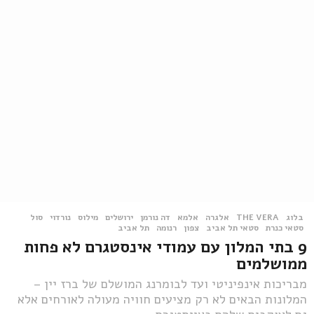
בלוג
THE VERA
,
אלגרה
,
אלמא
,
דה נורמן
,
ירושלים
,
מילוס
,
נורדוי
,
סול
,
סטאי כנרת
,
סטאי תל אביב
,
צפון
,
רנומה
,
תל אביב
9 בתי המלון עם עמודי אינסטגרם לא פחות
ממושלמים
מבריכות אינפיניטי ועד לבומרנג המושלם של ברז יין –
המלונות הבאים לא רק מציעים חוויה מעולה לאורחים אלא