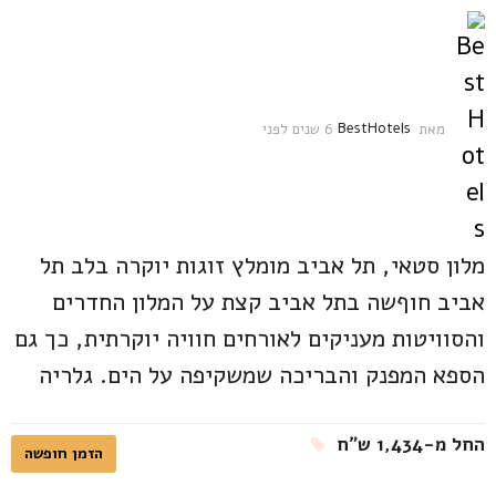
מאת
BestHotels
6 שנים לפני
6
ש
נ
י
ם
ל
פ
מלון סטאי, תל אביב מומלץ זוגות יוקרה בלב תל
נ
אביב חוףשה בתל אביב קצת על המלון החדרים
י
והסוויטות מעניקים לאורחים חוויה יוקרתית, כך גם
הספא המפנק והבריכה שמשקיפה על הים. גלריה
החל מ-1,434 ש״ח
הזמן חופשה