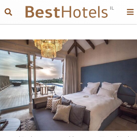
ת
ל
א
ב
י
ב