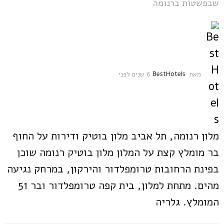
שבפשטות ברנומה
מאת
BestHotels
6 שנים לפני
6
ש
נ
י
ם
ל
פ
מלון רנומה, תל אביב מלון בוטיק ודירות על החוף
נ
בר מומלץ קצת על המלון מלון בוטיק רנומה שוכן
י
בפינת הרחובות טרומפלדור והירקון, במרחק נגיעה
מהים. מתחת למלון, בית קפה טרומפלדור ובר 51
המומלץ. גלריה