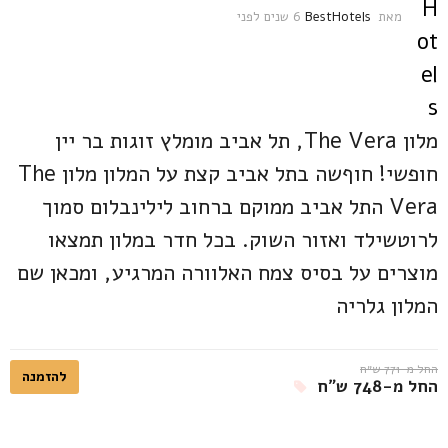
מאת
BestHotels
6 שנים לפני
6
ש
נ
י
ם
ל
פ
מלון The Vera, תל אביב מומלץ זוגות בר יין
נ
חופשי! חוףשה בתל אביב קצת על המלון מלון The
י
Vera התל אביב ממוקם ברחוב לילינבלום סמוך
לרוטשילד ואזור השוק. בכל חדר במלון תמצאו
מוצרים על בסיס צמח האלוורה המרגיע, ומכאן שם
המלון גלריה
החל מ-771 ש״ח
להזמנה
החל מ-748 ש״ח