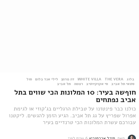
בלוג
THE VERA
,
WHITE VILLA
,
דה נורמן
,
לילי אנד בלום
,
סול
,
סטאי תל אביב
,
סי אקזקיוטיב
,
רנומה
,
תל אביב
חוףשה בעיר: 10 המלונות הכי שווים בתל
אביב נפתחים
כולנו כבר פינטזנו על טבילת הרגליים בג'קוזי או לגימת
אפרול שפריץ על גג תל אביב. הגיע הזמן להגשים. ליקטנו
עבורכם עשרת המלונות הכי טרנדיים בעיר
מאת
מיכל אברמוביץ
6 שנים לפני
6