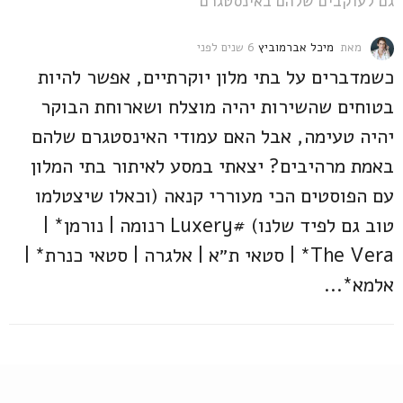
גם לעוקבים שלהם באינסטגרם
מאת
מיכל אברמוביץ
6 שנים לפני
6
ש
כשמדברים על בתי מלון יוקרתיים, אפשר להיות
נ
י
בטוחים שהשירות יהיה מוצלח ושארוחת הבוקר
ם
יהיה טעימה, אבל האם עמודי האינסטגרם שלהם
ל
פ
באמת מרהיבים? יצאתי במסע לאיתור בתי המלון
נ
י
עם הפוסטים הכי מעוררי קנאה (וכאלו שיצטלמו
טוב גם לפיד שלנו) #Luxery רנומה | נורמן* |
The Vera* | סטאי ת״א | אלגרה | סטאי כנרת* |
אלמא*...