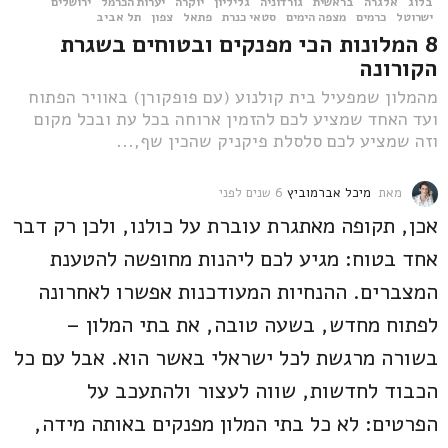
בלוג
אלגרה
,
בראשית
,
גורדוניה
,
גליליון
,
יוקרה
,
יערות הכרמל
,
ירושלים
,
ישרוטל
,
כרמים
,
מצפה הימים
,
סטאי כנרת
,
פתאל
,
צפון
,
תל אביב
8 המלונות הכי מפנקים ובטוחים בשגרת
הקורונה
מהמלון שמפעיל בית קולנוע (עם פופקורן) באוויר הפתוח
ועד האחד שמציע לכם להזמין ארוחה בכל עת ובכל מקום
וזה שמציע לכם סלסלת פיקניק שהכין שף,...
מאת
מיכל אברמוביץ
6 שנים לפני
6
ש
אכן, תקופה מאתגרת עוברת על כולנו, ולכן רק דבר
נ
י
אחד בטוח: מגיע לכם ליהנות מחופשה להטענת
ם
המצברים. ההנחיות המעודכנות אפשרו לאחרונה
ל
פ
לפתוח מחדש, בשעה טובה, את בתי המלון –
נ
י
בשורה מרגשת לכל ישראלי באשר הוא. אבל עם כל
הכבוד לחדשות, שווה לעצור ולהתעכב על
הפרטים: לא כל בתי המלון מפנקים באותה מידה,