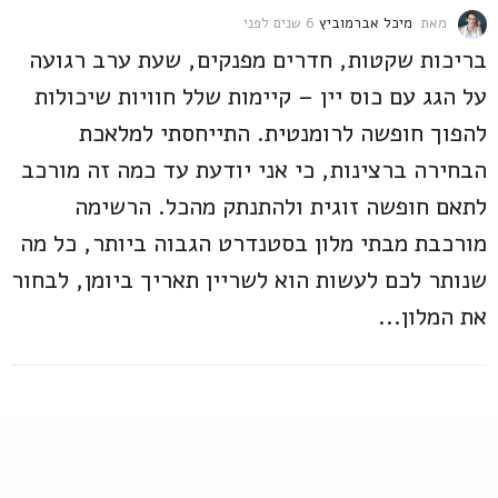
מאת
מיכל אברמוביץ
6 שנים לפני
6
ש
בריכות שקטות, חדרים מפנקים, שעת ערב רגועה
נ
י
על הגג עם כוס יין – קיימות שלל חוויות שיכולות
ם
להפוך חופשה לרומנטית. התייחסתי למלאכת
ל
פ
הבחירה ברצינות, כי אני יודעת עד כמה זה מורכב
נ
י
לתאם חופשה זוגית ולהתנתק מהכל. הרשימה
מורכבת מבתי מלון בסטנדרט הגבוה ביותר, כל מה
שנותר לכם לעשות הוא לשריין תאריך ביומן, לבחור
את המלון...