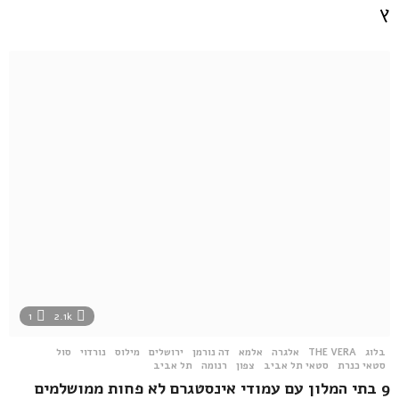
1
2.1k
בלוג
THE VERA
,
אלגרה
,
אלמא
,
דה נורמן
,
ירושלים
,
מילוס
,
נורדוי
,
סול
,
סטאי כנרת
,
סטאי תל אביב
,
צפון
,
רנומה
,
תל אביב
9 בתי המלון עם עמודי אינסטגרם לא פחות ממושלמים