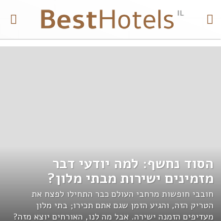
הסוד נחשף: למה יודעי דבר
6
מזמינים ישירות מבתי מלון?
ש
חובבי חופשות מרחבי העולם כבר התחילו לפצח את
נ
הטריק הזה, והגיע הזמן שגם אתם תכירו; בתי מלון
י
מעדיפים הזמנה ישירה. אבל מה לנו, האורחים יוצא מזה?