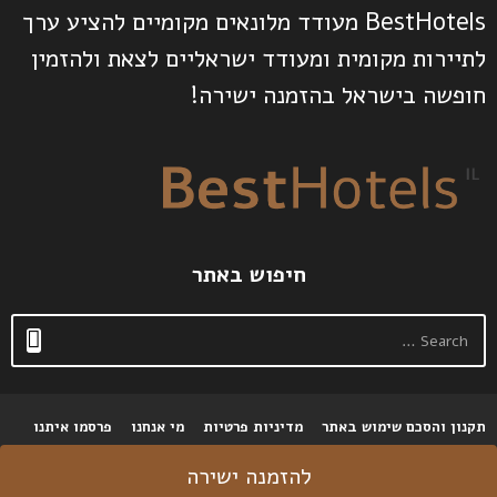
BestHotels מעודד מלונאים מקומיים להציע ערך
לתיירות מקומית ומעודד ישראליים לצאת ולהזמין
חופשה בישראל בהזמנה ישירה!
חיפוש באתר
S
e
a
r
c
תקנון והסכם שימוש באתר
מדיניות פרטיות
מי אנחנו
פרסמו איתנו
h
f
© 2026 כל הזכויות שמורות
o
להזמנה ישירה
r