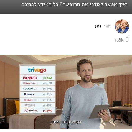
ם
ואיך אפשר לשדרג את החופשה? כל המידע לפניכם
ל
פ
גיא
מאת
נ
1.8k
י
6
ש
נ
י
ם
ל
פ
נ
י