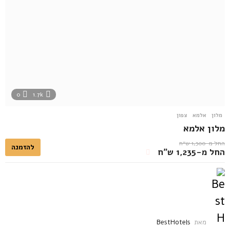
0
1.7k
מלון
אלמא
,
צפון
מלון אלמא
החל מ-1,300 ש״ח
להזמנה
החל מ-1,235 ש״ח
מאת
BestHotels