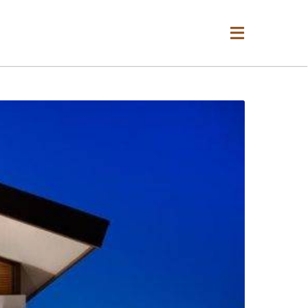
מ
י
ל
ו
ס