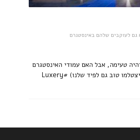
א גם לעוקבים שלהם באינסטגרם
יהיה טעימה, אבל האם עמודי האינסטגרם
שלהם באמת מרהיבים? יצאתי במסע לאיתור בתי המלון עם הפוסטים הכי מעוררי קנאה (וכאלו שיצטלמו טוב גם לפיד שלנו) #Luxery