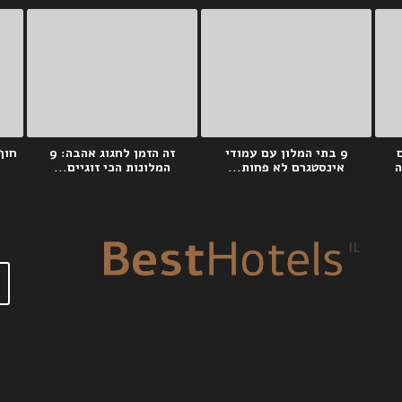
ם
9 בתי המלון עם עמודי
זה הזמן לחגוג אהבה: 9
ה
אינסטגרם לא פחות...
המלונות הכי זוגיים...
S
e
a
r
c
h
f
o